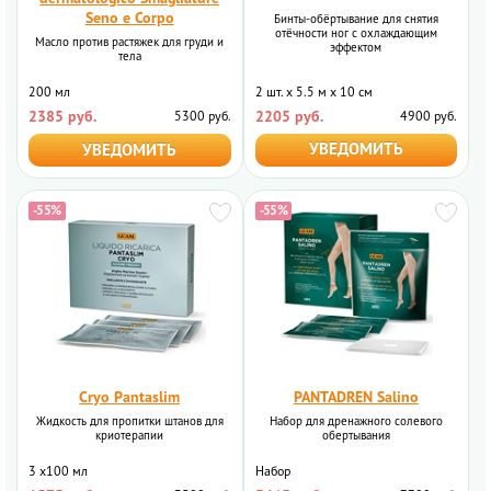
Seno e Corpo
Бинты-обёртывание для снятия
отёчности ног с охлаждающим
Масло против растяжек для груди и
эффектом
тела
2 шт. х 5.5 м х 10 см
200 мл
2205 руб.
2385 руб.
4900 руб.
5300 руб.
УВЕДОМИТЬ
УВЕДОМИТЬ
-55%
-55%
Cryo Pantaslim
PANTADREN Salino
Жидкость для пропитки штанов для
Набор для дренажного солевого
криотерапии
обертывания
3 x100 мл
Набор