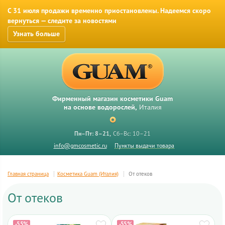
С 31 июля продажи временно приостановлены. Надеемся скоро
вернуться — следите за новостями
Узнать больше
Фирменный магазин косметики Guam
на основе водорослей,
Италия
Пн–Пт: 8–21
Сб–Вс: 10–21
info@gmcosmetic.ru
Пункты выдачи товара
Главная страница
Косметика Guam (Италия)
От отеков
От отеков
-55%
-55%