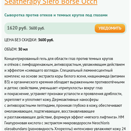
Seatherapy Siero Borse Occh
Сыворотка против отеков и темных кругов под глазами
1620 руб.
УВЕДОМИТЬ
3600 руб.
ЦЕНА БЕЗ СКИДКИ:
3600 руб.
ОБЪЕМ:
30 мл
Концентрированный гель для области глаз против темных кругов
и отёков с лимфодренажным, антивозрастным, увлажняющим действием
и эффектом «сияющего взгляда». Специальный люминесцентный
комплекс на основе экстракта коры белого ясеня, ниацинамида (витамин
В3) и органического кремния обладает выраженными противоотёчными
и детокс свойствами, уменьшает «припухлость» вокруг глаз
и покраснение, устраняет признаки усталости и проявления дряблости,
укрепляет и уплотняет кожу. Дермоактивные наносферы
с антивозрастными пептидами, проникая глубоко в кожу, обеспечивают
омолаживающее, подтягивающее, восстанавливающее
и разглаживающее действие, формируя эффект «мягкого лифтинга». НМ
Гиалуроновая кислота с экстрактом микроводоросли Neochloris
oleoabundans (разновидность Хлореллы) интенсивно увлажняют кожу 24