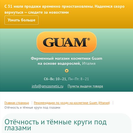
С 31 июля продажи временно приостановлены. Надеемся скоро
вернуться — следите за новостями
Узнать больше
Фирменный магазин косметики Guam
на основе водорослей,
Италия
Сб–Вс: 10–21
Пн–Пт: 8–21
info@gmcosmetic.ru
Пункты выдачи товара
Главная страница
Рекомендации по уходу на косметике Guam (Италия)
Отёчность и тёмные круги под глазами
Отёчность и тёмные круги под
глазами