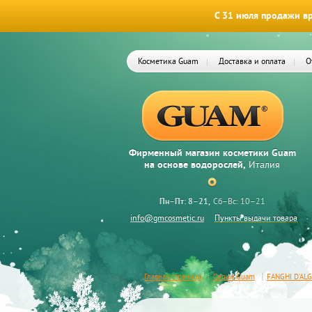
С 31 июля продажи вр
Косметика Guam
Доставка и оплата
О
Фирменный магазин косметики Guam
на основе водорослей,
Италия
Пн–Пт: 8–21
Сб–Вс: 10–21
info@gmcosmetic.ru
Пункты выдачи товара
Главная страница
Серии Guam
FANGHI D’AL