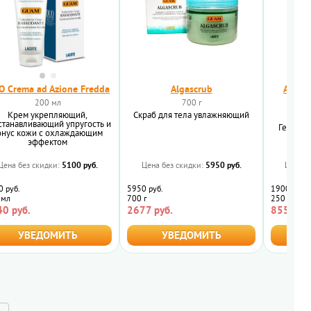
O Crema ad Azione Fredda
Algascrub
ALGAS
200 мл
700 г
Крем укрепляющий,
Скраб для тела увлажняющий
250 
станавливающий упругость и
Гель дл
онус кожи с охлаждающим
эффектом
5100 руб.
5950 руб.
Цена без скидки:
Цена без скидки:
Цена б
 руб.
5950 руб.
1900 руб.
 мл
700 г
250 мл
0 руб.
2677 руб.
855 руб.
УВЕДОМИТЬ
УВЕДОМИТЬ