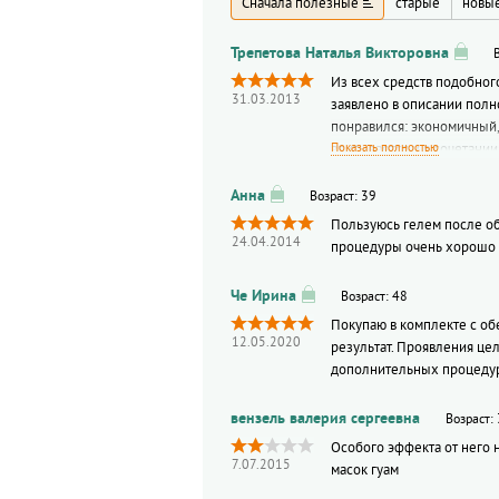
Сначала полезные
старые
новы
Из всех средств подобного
31.03.2013
заявлено в описании полн
понравился: экономичный,
Показать полностью
впитывается и в сочетании
Возраст: 39
Пользуюсь гелем после об
24.04.2014
процедуры очень хорошо 
Возраст: 48
Покупаю в комплекте с об
12.05.2020
результат. Проявления це
дополнительных процеду
Возраст:
Особого эффекта от него 
7.07.2015
масок гуам