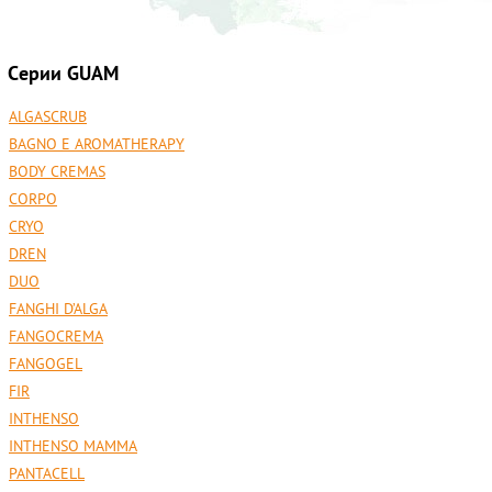
Cерии GUAM
ALGASCRUB
BAGNO E AROMATHERAPY
BODY CREMAS
CORPO
CRYO
DREN
DUO
FANGHI D’ALGA
FANGOCREMA
FANGOGEL
FIR
INTHENSO
INTHENSO MAMMA
PANTACELL