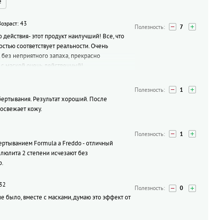
е
Возраст: 43
7
 действия- этот продукт наилучший! Все, что
остью соответствует реальности. Очень
 без неприятного запаха, прекрасно
 с маской очень действенный!
1
ертывания. Результат хороший. После
освежает кожу.
1
ертыванием Formula a Freddo - отличный
ллюлита 2 степени исчезают без
р.
 32
0
не было, вместе с масками,думаю это эффект от