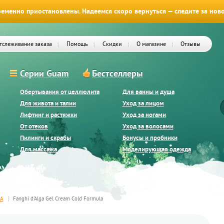
еменно приостановлены. Надеемся скоро вернуться — следите за нов
тслеживание заказа
Помощь
Скидки
О магазине
Отзывы
Серии Guam
Бестселлеры
Обертывания от целлюлита
Для ванны и душа
Для живота и талии
Уход за лицом
Лифтинг и растяжки
Уход за ногами
От отеков
Уход за волосами
Пилинги и скрабы
Бонусы и пробники
Для массажа
Моделирующая одежда
GA
Fanghi d'Alga Gel Cream Cold Formula