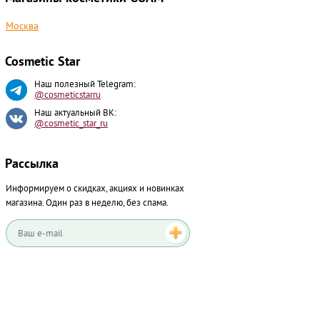
Москва
Cosmetic Star
Наш полезный Telegram:
CRUB Bagno Mare
@cosmeticstarru
Nord-Est
Наш актуальный ВК:
мл
2
@cosmetic_star_ru
я душа увлажняющий
Рассылка
1900 руб.
ез скидки:
Информируем о скидках, акциях и новинках
магазина.
Один раз в неделю, без спама.
УВЕДОМИТЬ