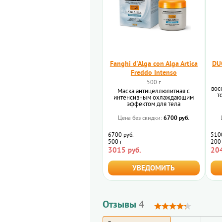
Fanghi d'Alga con Alga Artica
DU
Freddo Intenso
500 г
вос
Маска антицеллюлитная с
т
интенсивным охлаждающим
эффектом для тела
6700 руб.
Цена без скидки:
6700 руб.
5100
500 г
200
3015 руб.
204
УВЕДОМИТЬ
Отзывы
4