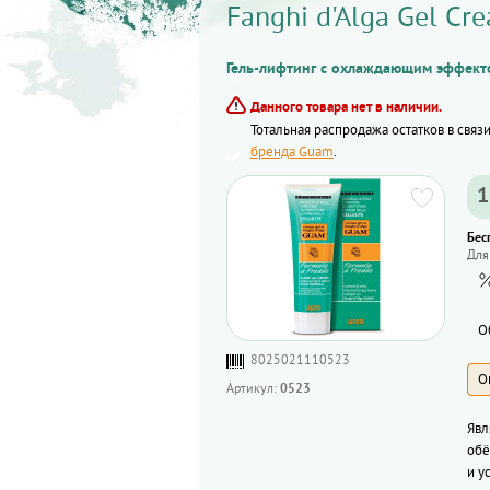
Fanghi d'Alga Gel Cr
Гель-лифтинг с охлаждающим эффект
Данного товара нет в наличии.
Тотальная распродажа остатков в связ
бренда Guam
.
1
Бес
Для
О
8025021110523
0523
Артикул:
Явл
обё
и у