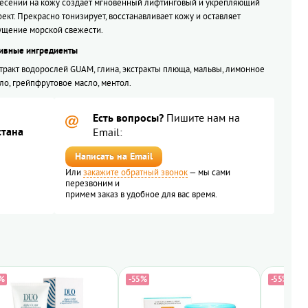
есении на кожу создаёт мгновенный лифтинговый и укрепляющий
ект. Прекрасно тонизирует, восстанавливает кожу и оставляет
щение морской свежести.
ивные ингредиенты
тракт водорослей GUAM, глина, экстракты плюща, мальвы, лимонное
ло, грейпфрутовое масло, ментол.
Есть вопросы?
Пишите нам на
стана
Email:
Написать на Email
Или
закажите обратный звонок
— мы сами
перезвоним и
примем заказ в удобное
для вас время.
%
-55%
-55%