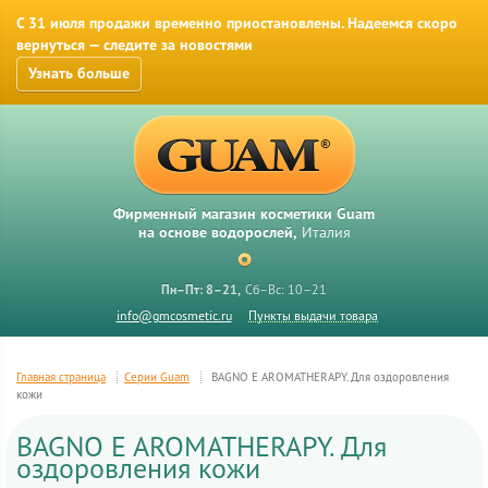
С 31 июля продажи временно приостановлены. Надеемся скоро
вернуться — следите за новостями
Узнать больше
Фирменный магазин косметики Guam
на основе водорослей,
Италия
Пн–Пт: 8–21
Сб–Вс: 10–21
info@gmcosmetic.ru
Пункты выдачи товара
Главная страница
Серии Guam
BAGNO E AROMATHERAPY. Для оздоровления
кожи
BAGNO E AROMATHERAPY. Для
оздоровления кожи